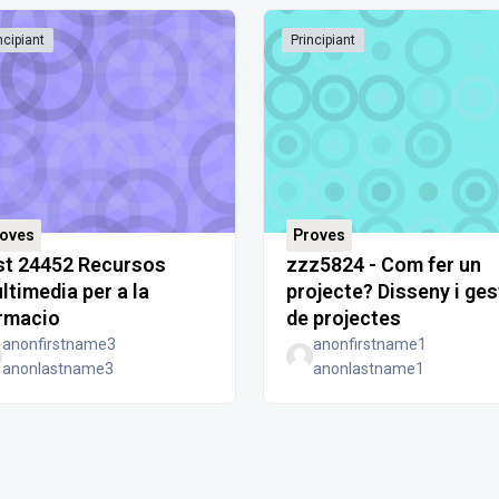
ncipiant
Principiant
oves
Proves
st 24452 Recursos
zzz5824 - Com fer un
ltimedia per a la
projecte? Disseny i ges
rmacio
de projectes
anonfirstname3
anonfirstname1
anonlastname3
anonlastname1