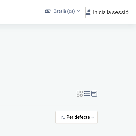
Català ‎(ca)‎
Inicia la sessió
Per defecte