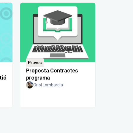
Proves
Proposta Contractes
tió
programa
Oriol Lombardia