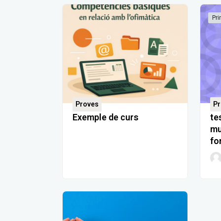
Pri
Proves
Pr
Exemple de curs
te
mu
fo