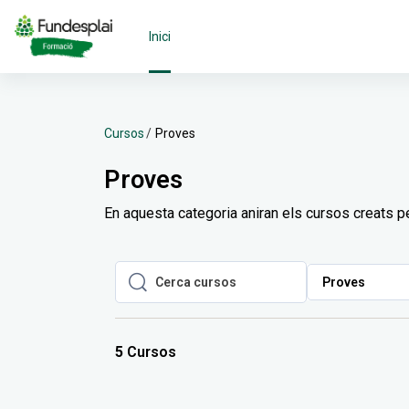
Ves al contingut principal
Inici
Cursos
Proves
Proves
En aquesta categoria aniran els cursos creats p
Proves
Cerca cursos
Cerca cursos
5
Cursos