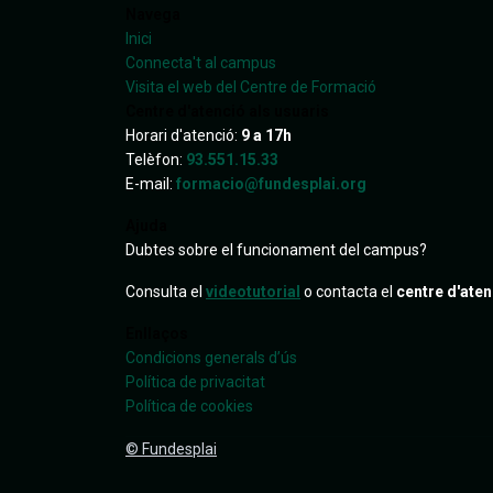
Navega
Inici
Connecta't al campus
Visita el web del Centre de Formació
Centre d'atenció als usuaris
Horari d'atenció:
9 a 17h
Telèfon:
93.551.15.33
E-mail:
formacio@fundesplai.org
Ajuda
Dubtes sobre el funcionament del campus?
Consulta el
videotutorial
o contacta el
centre d'aten
Enllaços
Condicions generals d’ús
Política de privacitat
Política de cookies
© Fundesplai