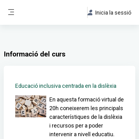
Ves al contingut principal
Inicia la sessió
Panell lateral
Informació del curs
Educació inclusiva centrada en la dislèxia
En aquesta formació virtual de
20h coneixerem les principals
característiques de la dislèxia
i recursos per a poder
intervenir a nivell educatiu.