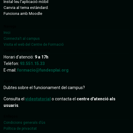
Instal·leu l’aplicació mòbil
Canvia al tema estàndard.
Funciona amb
Moodle
Navega
Inici
Connecta't al campus
Visita el web del Centre de Formació
Centre d'atenció als usuaris
Horari d'atenció:
9 a 17h
Telèfon:
93.551.15.33
E-mail:
formacio@fundesplai.org
Ajuda
Dubtes sobre el funcionament del campus?
Consulta el
videotutorial
o contacta el
centre d'atenció als
usuaris
.
Enllaços
Condicions generals d’ús
Política de privacitat