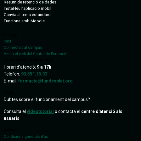
Resum de retenció de dades
Instal·leu l’aplicació mòbil
Canvia al tema estàndard.
Funciona amb
Moodle
Navega
Inici
Connecta't al campus
Visita el web del Centre de Formació
Centre d'atenció als usuaris
Horari d'atenció:
9 a 17h
Telèfon:
93.551.15.33
E-mail:
formacio@fundesplai.org
Ajuda
Dubtes sobre el funcionament del campus?
Consulta el
videotutorial
o contacta el
centre d'atenció als
usuaris
.
Enllaços
Condicions generals d’ús